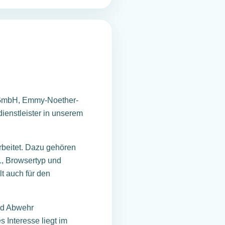
p GmbH, Emmy-Noether-
ienstleister in unserem
rbeitet. Dazu gehören
L, Browsertyp und
t auch für den
und Abwehr
s Interesse liegt im